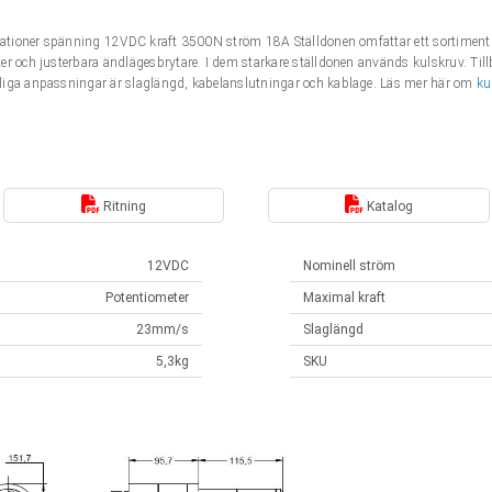
fikationer spänning 12VDC kraft 3500N ström 18A Ställdonen omfattar ett sortime
r och justerbara ändlägesbrytare. I dem starkare ställdonen används kulskruv. Till
liga anpassningar är slaglängd, kabelanslutningar och kablage. Läs mer här om
ku
Ritning
Katalog
12VDC
Nominell ström
Potentiometer
Maximal kraft
23mm/s
Slaglängd
5,3kg
SKU