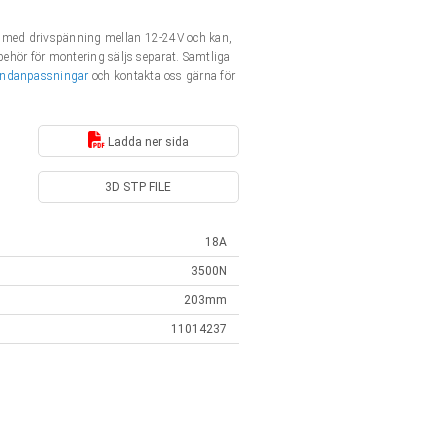
nt med drivspänning mellan 12-24V och kan,
behör för montering säljs separat. Samtliga
ndanpassningar
och kontakta oss gärna för
Ladda ner sida
3D STP FILE
18A
3500N
203mm
11014237