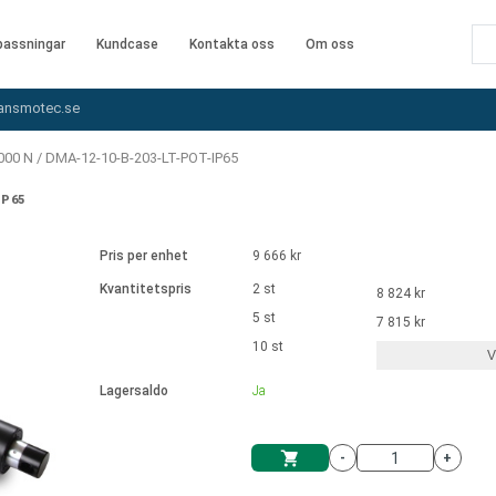
assningar
Kundcase
Kontakta oss
Om oss
ansmotec.se
000 N
/
DMA-12-10-B-203-LT-POT-IP65
IP65
Pris per enhet
9 666 kr
Kvantitetspris
2 st
8 824 kr
5 st
7 815 kr
10 st
V
Lagersaldo
Ja
-
+