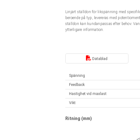
Linjära ställdon
Synkrona-Asynkrona | för 1-4 ställdon
Linjärt ställdon för likspänning med speci
Français (EUR)
Styrenheter
beroende på typ, levereras med potentiomente
Solenoids
ställdon kan kundanpassas efter behov. Van
Synkrona-Asynkrona | för 1-4 ställdon
ytterligare information.
Italiano (EUR)
Nätaggregat
Nederlands (EUR)
Nätaggregat
Datablad
Polski (EUR)
Spänning
Feedback
Norsk (NOK)
Hastighet vid maxlast
Vikt
Suomi (EUR)
Ritning (mm)
Svenska (SEK)