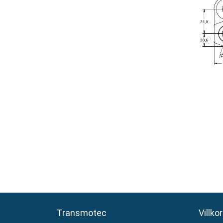
Transmotec
Transmotec
Villkor
Villkor