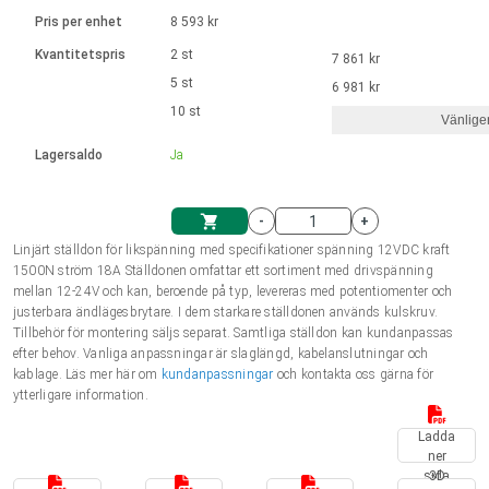
Språk
Linjära ställdon
Ø 28-42| 1-1400 rpm | <= 290Ncm
Drivsteg 2-6 A
Pris per enhet
8 593 kr
Styrningar DC motorer
Synkrona-Asynkrona | för 1-4 ställdon
Français (EUR)
Kvantitetspris
2 st
7 861 kr
Enhetssystem
Solenoids
Styrningar borstlösa DC motorer
Styrenheter
5 st
6 981 kr
Italiano (EUR)
10 st
Synkrona-Asynkrona | för 1-4 ställdon
Vänlige
moms
Nätaggregat
Lagersaldo
Ja
Nederlands (EUR)
Nätaggregat
-
+
Polski (EUR)
Linjärt ställdon för likspänning med specifikationer spänning 12VDC kraft
Kundkorg
1500N ström 18A Ställdonen omfattar ett sortiment med drivspänning
mellan 12-24V och kan, beroende på typ, levereras med potentiomenter och
Norsk (NOK)
justerbara ändlägesbrytare. I dem starkare ställdonen används kulskruv.
Tillbehör för montering säljs separat. Samtliga ställdon kan kundanpassas
efter behov. Vanliga anpassningar är slaglängd, kabelanslutningar och
Suomi (EUR)
kablage. Läs mer här om
kundanpassningar
och kontakta oss gärna för
ytterligare information.
Ladda
Svenska (SEK)
ner
sida
3D