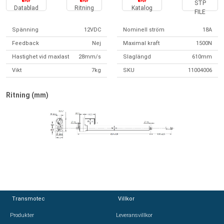
STP
Datablad
Ritning
Katalog
FILE
Spänning
12VDC
Nominell ström
18A
Feedback
Nej
Maximal kraft
1500N
Hastighet vid maxlast
28mm/s
Slaglängd
610mm
Vikt
7kg
SKU
11004006
Ritning (mm)
Transmotec
Transmotec
Villkor
Villkor
Produkter
Produkter
Leveransvillkor
Leveransvillkor