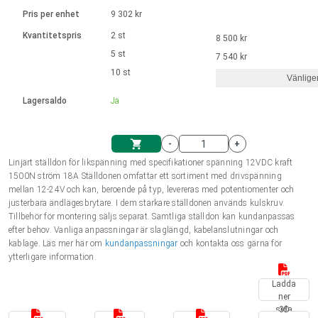
Språk
Linjära ställdon
Ø 28-42| 1-1400 rpm | <= 290Ncm
Drivsteg 2-6 A
Pris per enhet
9 302 kr
Styrningar DC motorer
Synkrona-Asynkrona | för 1-4 ställdon
Français (EUR)
Kvantitetspris
2 st
8 500 kr
Enhetssystem
Solenoids
Styrningar borstlösa DC motorer
Styrenheter
5 st
7 540 kr
Italiano (EUR)
10 st
Synkrona-Asynkrona | för 1-4 ställdon
Vänlige
moms
Nätaggregat
Lagersaldo
Ja
Nederlands (EUR)
Nätaggregat
-
+
Polski (EUR)
Linjärt ställdon för likspänning med specifikationer spänning 12VDC kraft
Kundkorg
1500N ström 18A Ställdonen omfattar ett sortiment med drivspänning
mellan 12-24V och kan, beroende på typ, levereras med potentiomenter och
Norsk (NOK)
justerbara ändlägesbrytare. I dem starkare ställdonen används kulskruv.
Tillbehör för montering säljs separat. Samtliga ställdon kan kundanpassas
efter behov. Vanliga anpassningar är slaglängd, kabelanslutningar och
Suomi (EUR)
kablage. Läs mer här om
kundanpassningar
och kontakta oss gärna för
ytterligare information.
Ladda
Svenska (SEK)
ner
sida
3D