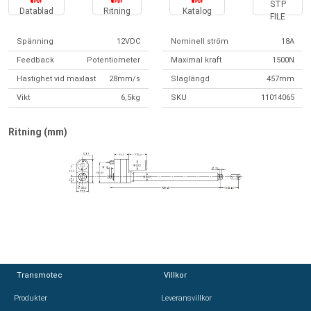
STP
Datablad
Ritning
Katalog
FILE
Spänning
12VDC
Nominell ström
18A
Feedback
Potentiometer
Maximal kraft
1500N
Hastighet vid maxlast
28mm/s
Slaglängd
457mm
Vikt
6,5kg
SKU
11014065
Ritning (mm)
Transmotec
Transmotec
Villkor
Villkor
Produkter
Produkter
Leveransvillkor
Leveransvillkor