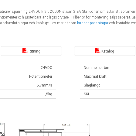
fikationer spänning 24VDC kraft 2000N ström 2,3A Ställdonen omfattar ett sortime
entiomenter och justerbara ändlägesbrytare. Tillbehör för montering säljs separat. 
kabelanslutningar och kablage. Läs mer här om
kundanpassningar
och kontakta oss
Ritning
Katalog
24VDC
Nominell ström
Potentiometer
Maximal kraft
5,7mm/s
Slaglängd
1,5kg
SKU