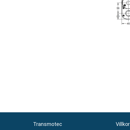
Transmotec
Transmotec
Villkor
Villkor