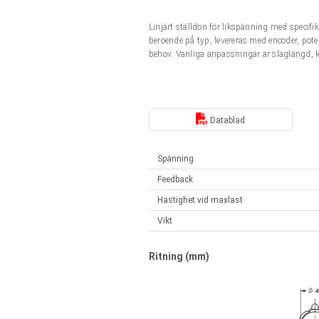
Linjära ställdon
Synkrona-Asynkrona | för 1-4 ställdon
Linjärt ställdon för likspänning med speci
Français (EUR)
Styrenheter
beroende på typ, levereras med encoder, pot
Solenoids
behov. Vanliga anpassningar är slaglängd, 
Synkrona-Asynkrona | för 1-4 ställdon
Italiano (EUR)
Nätaggregat
Nederlands (EUR)
Datablad
Nätaggregat
Polski (EUR)
Spänning
Feedback
Norsk (NOK)
Hastighet vid maxlast
Vikt
Suomi (EUR)
Ritning (mm)
Svenska (SEK)