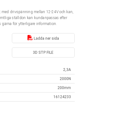
nt med drivspänning mellan 12-24V och kan,
Samtliga ställdon kan kundanpassas efter
 gärna för ytterligare information.
Ladda ner sida
3D STP FILE
2,3A
2000N
200mm
16124233