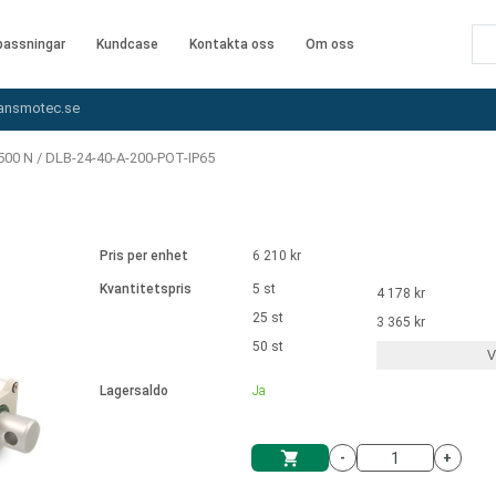
assningar
Kundcase
Kontakta oss
Om oss
ansmotec.se
500 N
/
DLB-24-40-A-200-POT-IP65
Pris per enhet
6 210 kr
Kvantitetspris
5 st
4 178 kr
25 st
3 365 kr
50 st
V
Lagersaldo
Ja
-
+