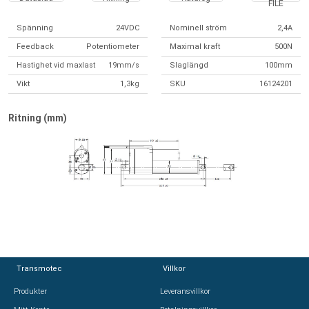
FILE
Spänning
24VDC
Nominell ström
2,4A
Feedback
Potentiometer
Maximal kraft
500N
Hastighet vid maxlast
19mm/s
Slaglängd
100mm
Vikt
1,3kg
SKU
16124201
Ritning (mm)
Transmotec
Transmotec
Villkor
Villkor
Produkter
Produkter
Leveransvillkor
Leveransvillkor