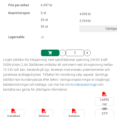
Språk
Linjära ställdon
Ø 28-42| 1-1400 rpm | <= 290Ncm
Drivsteg 2-6 A
Pris per enhet
6 097 kr
Styrningar DC motorer
Synkrona-Asynkrona | för 1-4 ställdon
Français (EUR)
Kvantitetspris
5 st
4 095 kr
Enhetssystem
Solenoids
Styrningar borstlösa DC motorer
Styrenheter
25 st
3 294 kr
Italiano (EUR)
50 st
Synkrona-Asynkrona | för 1-4 ställdon
Vänlige
moms
Nätaggregat
Lagersaldo
Ja
Nederlands (EUR)
Nätaggregat
-
+
Polski (EUR)
Linjärt ställdon för likspänning med specifikationer spänning 24VDC kraft
Kundkorg
500N ström 2,4A Ställdonen omfattar ett sortiment med drivspänning mellan
12-24V och kan, beroende på typ, levereras med encoder, potentiomenter och
Norsk (NOK)
justerbara ändlägesbrytare. Tillbehör för montering säljs separat. Samtliga
ställdon kan kundanpassas efter behov. Vanliga anpassningar är slaglängd,
kabelanslutningar och kablage. Läs mer här om
kundanpassningar
och
Suomi (EUR)
kontakta oss gärna för ytterligare information.
Ladda
ner
Svenska (SEK)
sida
3D
STP
Datablad
Ritning
Katalog