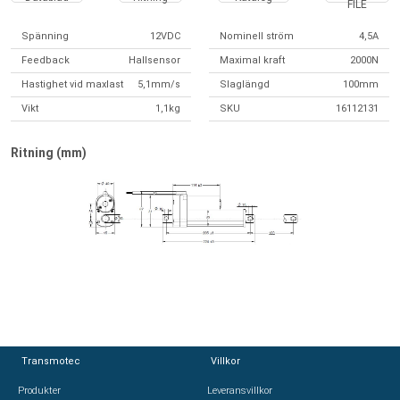
FILE
Spänning
12VDC
Nominell ström
4,5A
Feedback
Hallsensor
Maximal kraft
2000N
Hastighet vid maxlast
5,1mm/s
Slaglängd
100mm
Vikt
1,1kg
SKU
16112131
Ritning (mm)
Transmotec
Transmotec
Villkor
Villkor
Produkter
Produkter
Leveransvillkor
Leveransvillkor