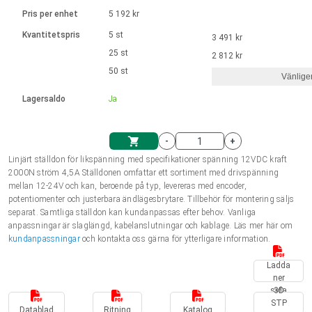
Språk
Linjära ställdon
Ø 28-42| 1-1400 rpm | <= 290Ncm
Drivsteg 2-6 A
Pris per enhet
5 192 kr
Styrningar DC motorer
Synkrona-Asynkrona | för 1-4 ställdon
Français (EUR)
Kvantitetspris
5 st
3 491 kr
Enhetssystem
Solenoids
Styrningar borstlösa DC motorer
Styrenheter
25 st
2 812 kr
Italiano (EUR)
50 st
Synkrona-Asynkrona | för 1-4 ställdon
Vänlige
moms
Nätaggregat
Lagersaldo
Ja
Nederlands (EUR)
Nätaggregat
-
+
Polski (EUR)
Linjärt ställdon för likspänning med specifikationer spänning 12VDC kraft
Kundkorg
2000N ström 4,5A Ställdonen omfattar ett sortiment med drivspänning
mellan 12-24V och kan, beroende på typ, levereras med encoder,
Norsk (NOK)
potentiomenter och justerbara ändlägesbrytare. Tillbehör för montering säljs
separat. Samtliga ställdon kan kundanpassas efter behov. Vanliga
anpassningar är slaglängd, kabelanslutningar och kablage. Läs mer här om
Suomi (EUR)
kundanpassningar
och kontakta oss gärna för ytterligare information.
Ladda
ner
Svenska (SEK)
sida
3D
STP
Datablad
Ritning
Katalog