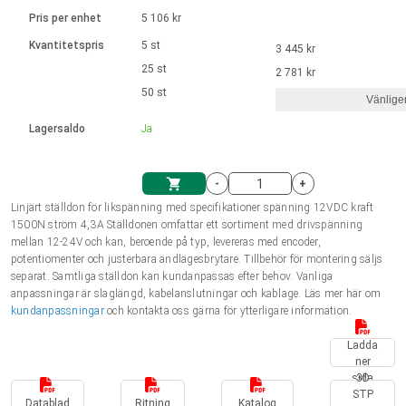
Språk
Linjära ställdon
Ø 28-42| 1-1400 rpm | <= 290Ncm
Drivsteg 2-6 A
Pris per enhet
5 106 kr
Styrningar DC motorer
Synkrona-Asynkrona | för 1-4 ställdon
Français (EUR)
Kvantitetspris
5 st
3 445 kr
Enhetssystem
Solenoids
Styrningar borstlösa DC motorer
Styrenheter
25 st
2 781 kr
Italiano (EUR)
50 st
Synkrona-Asynkrona | för 1-4 ställdon
Vänlige
moms
Nätaggregat
Lagersaldo
Ja
Nederlands (EUR)
Nätaggregat
-
+
Polski (EUR)
Linjärt ställdon för likspänning med specifikationer spänning 12VDC kraft
Kundkorg
1500N ström 4,3A Ställdonen omfattar ett sortiment med drivspänning
mellan 12-24V och kan, beroende på typ, levereras med encoder,
Norsk (NOK)
potentiomenter och justerbara ändlägesbrytare. Tillbehör för montering säljs
separat. Samtliga ställdon kan kundanpassas efter behov. Vanliga
anpassningar är slaglängd, kabelanslutningar och kablage. Läs mer här om
Suomi (EUR)
kundanpassningar
och kontakta oss gärna för ytterligare information.
Ladda
ner
Svenska (SEK)
sida
3D
STP
Datablad
Ritning
Katalog