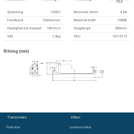
FILE
Spänning
12VDC
Nominell ström
4,6A
Feedback
Hallsensor
Maximal kraft
1000N
Hastighet vid maxlast
10mm/s
Slaglängd
200mm
Vikt
1,3kg
SKU
16112113
Ritning (mm)
Transmotec
Transmotec
Villkor
Villkor
Produkter
Produkter
Leveransvillkor
Leveransvillkor