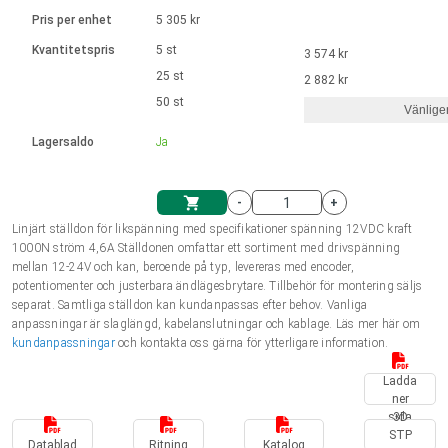
Språk
Linjära ställdon
Ø 28-42| 1-1400 rpm | <= 290Ncm
Drivsteg 2-6 A
Pris per enhet
5 305 kr
Styrningar DC motorer
Synkrona-Asynkrona | för 1-4 ställdon
Français (EUR)
Kvantitetspris
5 st
3 574 kr
Enhetssystem
Solenoids
Styrningar borstlösa DC motorer
Styrenheter
25 st
2 882 kr
Italiano (EUR)
50 st
Synkrona-Asynkrona | för 1-4 ställdon
Vänlige
moms
Nätaggregat
Lagersaldo
Ja
Nederlands (EUR)
Nätaggregat
-
+
Polski (EUR)
Linjärt ställdon för likspänning med specifikationer spänning 12VDC kraft
Kundkorg
1000N ström 4,6A Ställdonen omfattar ett sortiment med drivspänning
mellan 12-24V och kan, beroende på typ, levereras med encoder,
Norsk (NOK)
potentiomenter och justerbara ändlägesbrytare. Tillbehör för montering säljs
separat. Samtliga ställdon kan kundanpassas efter behov. Vanliga
anpassningar är slaglängd, kabelanslutningar och kablage. Läs mer här om
Suomi (EUR)
kundanpassningar
och kontakta oss gärna för ytterligare information.
Ladda
ner
Svenska (SEK)
sida
3D
STP
Datablad
Ritning
Katalog