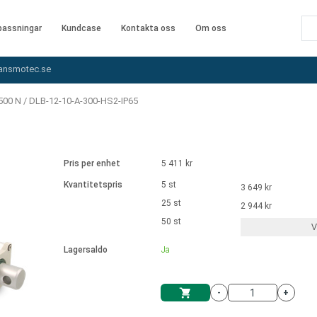
assningar
Kundcase
Kontakta oss
Om oss
ansmotec.se
500 N
/
DLB-12-10-A-300-HS2-IP65
Pris per enhet
5 411 kr
Kvantitetspris
5 st
3 649 kr
25 st
2 944 kr
50 st
V
Lagersaldo
Ja
-
+