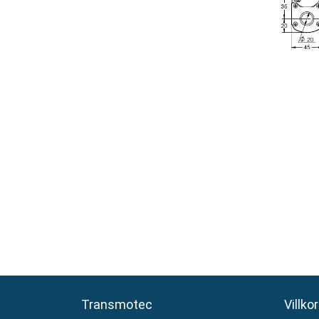
Transmotec
Transmotec
Villkor
Villkor