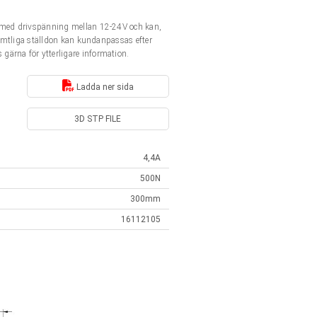
t med drivspänning mellan 12-24V och kan,
Samtliga ställdon kan kundanpassas efter
 gärna för ytterligare information.
Ladda ner sida
3D STP FILE
4,4A
500N
300mm
16112105