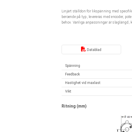
Linjära ställdon
Synkrona-Asynkrona | för 1-4 ställdon
Linjärt ställdon för likspänning med speci
Français (EUR)
Styrenheter
beroende på typ, levereras med encoder, pot
Solenoids
behov. Vanliga anpassningar är slaglängd, 
Synkrona-Asynkrona | för 1-4 ställdon
Italiano (EUR)
Nätaggregat
Nederlands (EUR)
Datablad
Nätaggregat
Polski (EUR)
Spänning
Feedback
Norsk (NOK)
Hastighet vid maxlast
Vikt
Suomi (EUR)
Ritning (mm)
Svenska (SEK)