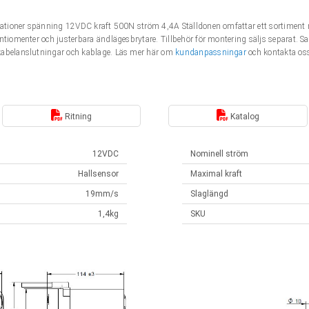
fikationer spänning 12VDC kraft 500N ström 4,4A Ställdonen omfattar ett sortimen
entiomenter och justerbara ändlägesbrytare. Tillbehör för montering säljs separat. 
kabelanslutningar och kablage. Läs mer här om
kundanpassningar
och kontakta oss
Ritning
Katalog
12VDC
Nominell ström
Hallsensor
Maximal kraft
19mm/s
Slaglängd
1,4kg
SKU