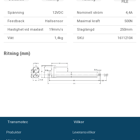
FILE
Spänning
12VDC
Nominell ström
4,4A
Feedback
Hallsensor
Maximal kraft
500N
Hastighet vid maxlast
19mm/s
Slaglängd
250mm
Vikt
1,4kg
SKU
16112104
Ritning (mm)
Transmotec
Transmotec
Villkor
Villkor
Produkter
Produkter
Leveransvillkor
Leveransvillkor