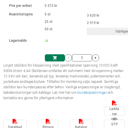
Språk
Linjära ställdon
Ø 28-42| 1-1400 rpm | <= 290Ncm
Drivsteg 2-6 A
Pris per enhet
5 372 kr
Styrningar DC motorer
Synkrona-Asynkrona | för 1-4 ställdon
Français (EUR)
Kvantitetspris
5 st
3 620 kr
Enhetssystem
Solenoids
Styrningar borstlösa DC motorer
Styrenheter
25 st
2 919 kr
Italiano (EUR)
50 st
Synkrona-Asynkrona | för 1-4 ställdon
Vänlige
moms
Nätaggregat
Lagersaldo
Ja
Nederlands (EUR)
Nätaggregat
-
+
Polski (EUR)
Linjärt ställdon för likspänning med specifikationer spänning 12VDC kraft
Kundkorg
500N ström 4,4A Ställdonen omfattar ett sortiment med drivspänning mellan
12-24V och kan, beroende på typ, levereras med encoder, potentiomenter och
Norsk (NOK)
justerbara ändlägesbrytare. Tillbehör för montering säljs separat. Samtliga
ställdon kan kundanpassas efter behov. Vanliga anpassningar är slaglängd,
kabelanslutningar och kablage. Läs mer här om
kundanpassningar
och
Suomi (EUR)
kontakta oss gärna för ytterligare information.
Ladda
ner
Svenska (SEK)
sida
3D
STP
Datablad
Ritning
Katalog