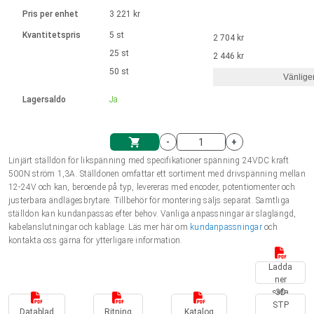
Språk
Linjära ställdon
Ø 28-42| 1-1400 rpm | <= 290Ncm
Drivsteg 2-6 A
Pris per enhet
3 221 kr
Styrningar DC motorer
Synkrona-Asynkrona | för 1-4 ställdon
Français (EUR)
Kvantitetspris
5 st
2 704 kr
Enhetssystem
Solenoids
Styrningar borstlösa DC motorer
Styrenheter
25 st
2 446 kr
Italiano (EUR)
50 st
Synkrona-Asynkrona | för 1-4 ställdon
Vänlige
moms
Nätaggregat
Lagersaldo
Ja
Nederlands (EUR)
Nätaggregat
-
+
Polski (EUR)
Linjärt ställdon för likspänning med specifikationer spänning 24VDC kraft
Kundkorg
500N ström 1,3A. Ställdonen omfattar ett sortiment med drivspänning mellan
12-24V och kan, beroende på typ, levereras med encoder, potentiomenter och
Norsk (NOK)
justerbara ändlägesbrytare. Tillbehör för montering säljs separat. Samtliga
ställdon kan kundanpassas efter behov. Vanliga anpassningar är slaglängd,
kabelanslutningar och kablage. Läs mer här om
kundanpassningar
och
Suomi (EUR)
kontakta oss gärna för ytterligare information.
Ladda
ner
Svenska (SEK)
sida
3D
STP
Datablad
Ritning
Katalog