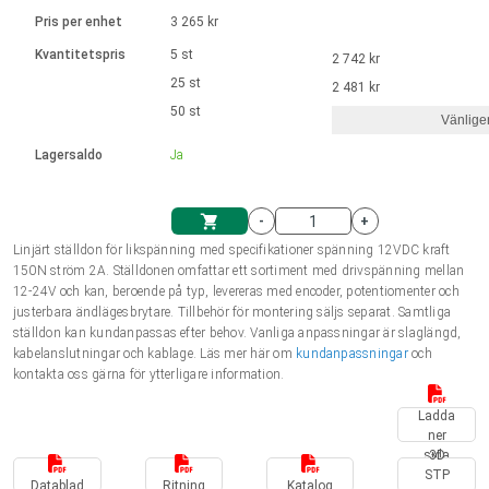
Språk
Linjära ställdon
Ø 28-42| 1-1400 rpm | <= 290Ncm
Drivsteg 2-6 A
Pris per enhet
3 265 kr
Styrningar DC motorer
Synkrona-Asynkrona | för 1-4 ställdon
Français (EUR)
Kvantitetspris
5 st
2 742 kr
Enhetssystem
Solenoids
Styrningar borstlösa DC motorer
Styrenheter
25 st
2 481 kr
Italiano (EUR)
50 st
Synkrona-Asynkrona | för 1-4 ställdon
Vänlige
moms
Nätaggregat
Lagersaldo
Ja
Nederlands (EUR)
Nätaggregat
-
+
Polski (EUR)
Linjärt ställdon för likspänning med specifikationer spänning 12VDC kraft
Kundkorg
150N ström 2A. Ställdonen omfattar ett sortiment med drivspänning mellan
12-24V och kan, beroende på typ, levereras med encoder, potentiomenter och
Norsk (NOK)
justerbara ändlägesbrytare. Tillbehör för montering säljs separat. Samtliga
ställdon kan kundanpassas efter behov. Vanliga anpassningar är slaglängd,
kabelanslutningar och kablage. Läs mer här om
kundanpassningar
och
Suomi (EUR)
kontakta oss gärna för ytterligare information.
Ladda
ner
Svenska (SEK)
sida
3D
STP
Datablad
Ritning
Katalog