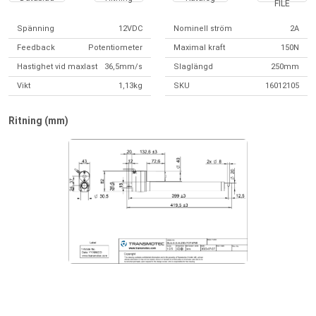
FILE
Spänning
12VDC
Nominell ström
2A
Feedback
Potentiometer
Maximal kraft
150N
Hastighet vid maxlast
36,5mm/s
Slaglängd
250mm
Vikt
1,13kg
SKU
16012105
Ritning (mm)