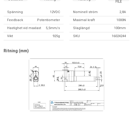
FILE
Spänning
12VDC
Nominell ström
2,8A
Feedback
Potentiometer
Maximal kraft
1000N
Hastighet vid maxlast
5,5mm/s
Slaglängd
100mm
Vikt
925g
SKU
16024244
Ritning (mm)