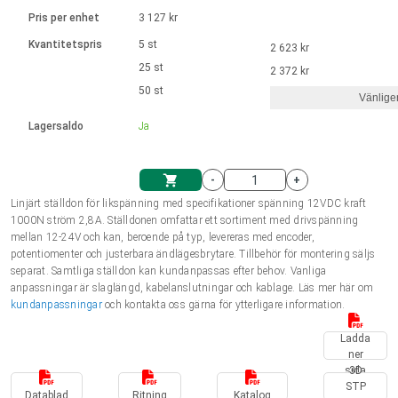
Språk
Linjära ställdon
Ø 28-42| 1-1400 rpm | <= 290Ncm
Drivsteg 2-6 A
Pris per enhet
3 127 kr
Styrningar DC motorer
Synkrona-Asynkrona | för 1-4 ställdon
Français (EUR)
Kvantitetspris
5 st
2 623 kr
Enhetssystem
Solenoids
Styrningar borstlösa DC motorer
Styrenheter
25 st
2 372 kr
Italiano (EUR)
50 st
Synkrona-Asynkrona | för 1-4 ställdon
Vänlige
moms
Nätaggregat
Lagersaldo
Ja
Nederlands (EUR)
Nätaggregat
-
+
Polski (EUR)
Linjärt ställdon för likspänning med specifikationer spänning 12VDC kraft
Kundkorg
1000N ström 2,8A. Ställdonen omfattar ett sortiment med drivspänning
mellan 12-24V och kan, beroende på typ, levereras med encoder,
Norsk (NOK)
potentiomenter och justerbara ändlägesbrytare. Tillbehör för montering säljs
separat. Samtliga ställdon kan kundanpassas efter behov. Vanliga
anpassningar är slaglängd, kabelanslutningar och kablage. Läs mer här om
Suomi (EUR)
kundanpassningar
och kontakta oss gärna för ytterligare information.
Ladda
ner
Svenska (SEK)
sida
3D
STP
Datablad
Ritning
Katalog