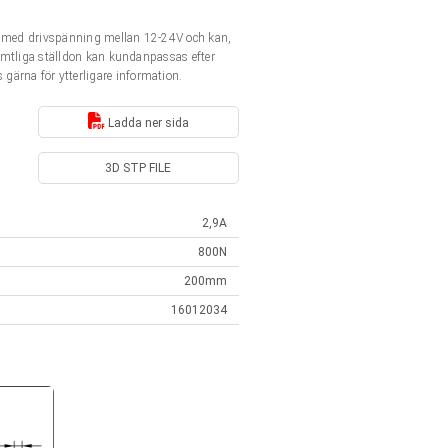
nt med drivspänning mellan 12-24V och kan,
Samtliga ställdon kan kundanpassas efter
 gärna för ytterligare information.
Ladda ner sida
3D STP FILE
2,9A
800N
200mm
16012034