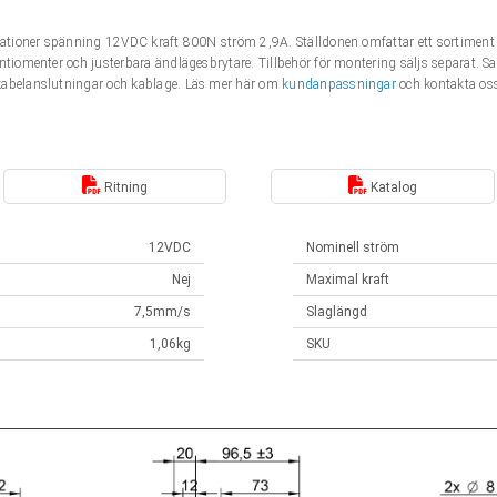
fikationer spänning 12VDC kraft 800N ström 2,9A. Ställdonen omfattar ett sortime
entiomenter och justerbara ändlägesbrytare. Tillbehör för montering säljs separat. 
kabelanslutningar och kablage. Läs mer här om
kundanpassningar
och kontakta oss
Ritning
Katalog
12VDC
Nominell ström
Nej
Maximal kraft
7,5mm/s
Slaglängd
1,06kg
SKU