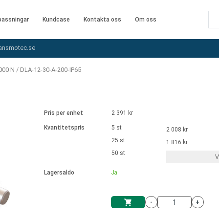
assningar
Kundcase
Kontakta oss
Om oss
ansmotec.se
000 N
/
DLA-12-30-A-200-IP65
Pris per enhet
2 391 kr
Kvantitetspris
5 st
2 008 kr
25 st
1 816 kr
50 st
V
Lagersaldo
Ja
-
+