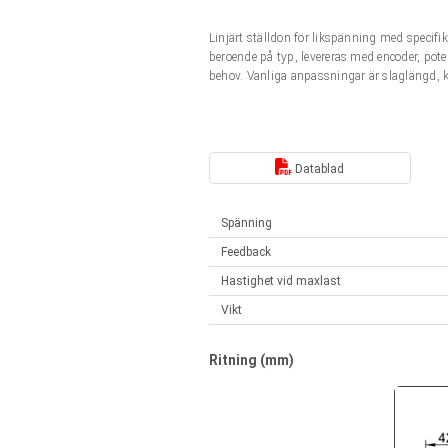
Linjära ställdon
Synkrona-Asynkrona | för 1-4 ställdon
Linjärt ställdon för likspänning med speci
Français (EUR)
Styrenheter
beroende på typ, levereras med encoder, pot
Solenoids
behov. Vanliga anpassningar är slaglängd, 
Synkrona-Asynkrona | för 1-4 ställdon
Italiano (EUR)
Nätaggregat
Nederlands (EUR)
Datablad
Nätaggregat
Polski (EUR)
Spänning
Feedback
Norsk (NOK)
Hastighet vid maxlast
Vikt
Suomi (EUR)
Ritning (mm)
Svenska (SEK)