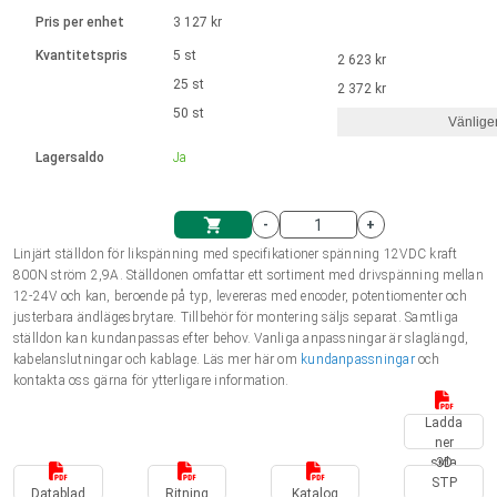
Språk
Linjära ställdon
Ø 28-42| 1-1400 rpm | <= 290Ncm
Drivsteg 2-6 A
Pris per enhet
3 127 kr
Styrningar DC motorer
Synkrona-Asynkrona | för 1-4 ställdon
Français (EUR)
Kvantitetspris
5 st
2 623 kr
Enhetssystem
Solenoids
Styrningar borstlösa DC motorer
Styrenheter
25 st
2 372 kr
Italiano (EUR)
50 st
Synkrona-Asynkrona | för 1-4 ställdon
Vänlige
moms
Nätaggregat
Lagersaldo
Ja
Nederlands (EUR)
Nätaggregat
-
+
Polski (EUR)
Linjärt ställdon för likspänning med specifikationer spänning 12VDC kraft
Kundkorg
800N ström 2,9A. Ställdonen omfattar ett sortiment med drivspänning mellan
12-24V och kan, beroende på typ, levereras med encoder, potentiomenter och
Norsk (NOK)
justerbara ändlägesbrytare. Tillbehör för montering säljs separat. Samtliga
ställdon kan kundanpassas efter behov. Vanliga anpassningar är slaglängd,
kabelanslutningar och kablage. Läs mer här om
kundanpassningar
och
Suomi (EUR)
kontakta oss gärna för ytterligare information.
Ladda
ner
Svenska (SEK)
sida
3D
STP
Datablad
Ritning
Katalog