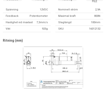
FILE
Spänning
12VDC
Nominell ström
2,9A
Feedback
Potentiometer
Maximal kraft
800N
Hastighet vid maxlast
7,5mm/s
Slaglängd
100mm
Vikt
925g
SKU
16012132
Ritning (mm)