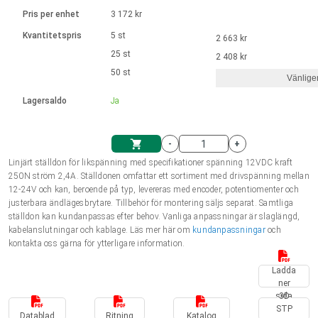
Språk
Linjära ställdon
Ø 28-42| 1-1400 rpm | <= 290Ncm
Drivsteg 2-6 A
Pris per enhet
3 172 kr
Styrningar DC motorer
Synkrona-Asynkrona | för 1-4 ställdon
Français (EUR)
Kvantitetspris
5 st
2 663 kr
Enhetssystem
Solenoids
Styrningar borstlösa DC motorer
Styrenheter
25 st
2 408 kr
Italiano (EUR)
50 st
Synkrona-Asynkrona | för 1-4 ställdon
Vänlige
moms
Nätaggregat
Lagersaldo
Ja
Nederlands (EUR)
Nätaggregat
-
+
Polski (EUR)
Linjärt ställdon för likspänning med specifikationer spänning 12VDC kraft
Kundkorg
250N ström 2,4A. Ställdonen omfattar ett sortiment med drivspänning mellan
12-24V och kan, beroende på typ, levereras med encoder, potentiomenter och
Norsk (NOK)
justerbara ändlägesbrytare. Tillbehör för montering säljs separat. Samtliga
ställdon kan kundanpassas efter behov. Vanliga anpassningar är slaglängd,
kabelanslutningar och kablage. Läs mer här om
kundanpassningar
och
Suomi (EUR)
kontakta oss gärna för ytterligare information.
Ladda
ner
Svenska (SEK)
sida
3D
STP
Datablad
Ritning
Katalog