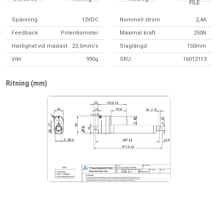
FILE
Spänning
12VDC
Nominell ström
2,4A
Feedback
Potentiometer
Maximal kraft
250N
Hastighet vid maxlast
23,5mm/s
Slaglängd
150mm
Vikt
990g
SKU
16012113
Ritning (mm)