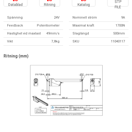
STP
Datablad
Ritning
Katalog
FILE
Spänning
24V
Nominell ström
9A
Feedback
Potentiometer
Maximal kraft
1700N
Hastighet vid maxlast
49mm/s
Slaglängd
500mm
Vikt
7,8kg
SKU
11040117
Ritning (mm)