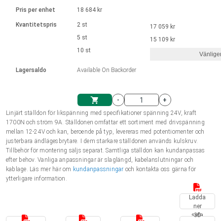
Språk
Linjära ställdon
Ø 28-42| 1-1400 rpm | <= 290Ncm
Drivsteg 2-6 A
Pris per enhet
18 684 kr
Styrningar DC motorer
Synkrona-Asynkrona | för 1-4 ställdon
Français (EUR)
Kvantitetspris
2 st
17 059 kr
Enhetssystem
Solenoids
Styrningar borstlösa DC motorer
Styrenheter
5 st
15 109 kr
Italiano (EUR)
10 st
Synkrona-Asynkrona | för 1-4 ställdon
Vänlige
moms
Nätaggregat
Lagersaldo
Available On Backorder
Nederlands (EUR)
Nätaggregat
-
+
Polski (EUR)
Linjärt ställdon för likspänning med specifikationer spänning 24V, kraft
Kundkorg
1700N och ström 9A. Ställdonen omfattar ett sortiment med drivspänning
mellan 12-24V och kan, beroende på typ, levereras med potentiomenter och
Norsk (NOK)
justerbara ändlägesbrytare. I dem starkare ställdonen används kulskruv.
Tillbehör för montering säljs separat. Samtliga ställdon kan kundanpassas
efter behov. Vanliga anpassningar är slaglängd, kabelanslutningar och
Suomi (EUR)
kablage. Läs mer här om
kundanpassningar
och kontakta oss gärna för
ytterligare information.
Ladda
Svenska (SEK)
ner
sida
3D