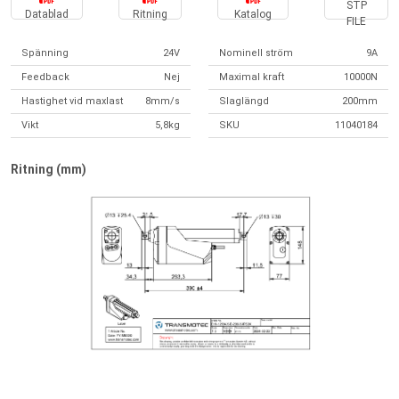
STP
Datablad
Ritning
Katalog
FILE
Spänning
24V
Nominell ström
9A
Feedback
Nej
Maximal kraft
10000N
Hastighet vid maxlast
8mm/s
Slaglängd
200mm
Vikt
5,8kg
SKU
11040184
Ritning (mm)