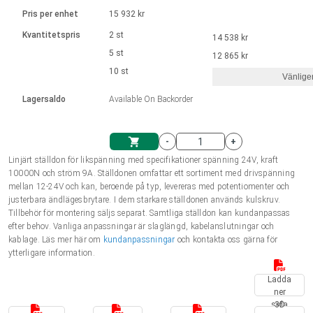
Språk
Linjära ställdon
Ø 28-42| 1-1400 rpm | <= 290Ncm
Drivsteg 2-6 A
Pris per enhet
15 932 kr
Styrningar DC motorer
Synkrona-Asynkrona | för 1-4 ställdon
Français (EUR)
Kvantitetspris
2 st
14 538 kr
Enhetssystem
Solenoids
Styrningar borstlösa DC motorer
Styrenheter
5 st
12 865 kr
Italiano (EUR)
10 st
Synkrona-Asynkrona | för 1-4 ställdon
Vänlige
moms
Nätaggregat
Lagersaldo
Available On Backorder
Nederlands (EUR)
Nätaggregat
-
+
Polski (EUR)
Linjärt ställdon för likspänning med specifikationer spänning 24V, kraft
Kundkorg
10000N och ström 9A. Ställdonen omfattar ett sortiment med drivspänning
mellan 12-24V och kan, beroende på typ, levereras med potentiomenter och
Norsk (NOK)
justerbara ändlägesbrytare. I dem starkare ställdonen används kulskruv.
Tillbehör för montering säljs separat. Samtliga ställdon kan kundanpassas
efter behov. Vanliga anpassningar är slaglängd, kabelanslutningar och
Suomi (EUR)
kablage. Läs mer här om
kundanpassningar
och kontakta oss gärna för
ytterligare information.
Ladda
Svenska (SEK)
ner
sida
3D