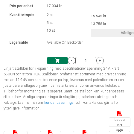
Språk
Linjära ställdon
Ø 28-42| 1-1400 rpm | <= 290Ncm
Drivsteg 2-6 A
Pris per enhet
17 034 kr
Styrningar DC motorer
Synkrona-Asynkrona | för 1-4 ställdon
Français (EUR)
Kvantitetspris
2 st
15 545 kr
Enhetssystem
Solenoids
Styrningar borstlösa DC motorer
Styrenheter
5 st
13 758 kr
Italiano (EUR)
10 st
Synkrona-Asynkrona | för 1-4 ställdon
Vänlige
moms
Nätaggregat
Lagersaldo
Available On Backorder
Nederlands (EUR)
Nätaggregat
-
+
Polski (EUR)
Linjärt ställdon för likspänning med specifikationer spänning 24V, kraft
Kundkorg
6800N och ström 10A. Ställdonen omfattar ett sortiment med drivspänning
mellan 12-24V och kan, beroende på typ, levereras med potentiomenter och
Norsk (NOK)
justerbara ändlägesbrytare. I dem starkare ställdonen används kulskruv.
Tillbehör för montering säljs separat. Samtliga ställdon kan kundanpassas
efter behov. Vanliga anpassningar är slaglängd, kabelanslutningar och
Suomi (EUR)
kablage. Läs mer här om
kundanpassningar
och kontakta oss gärna för
ytterligare information.
Ladda
Svenska (SEK)
ner
sida
3D