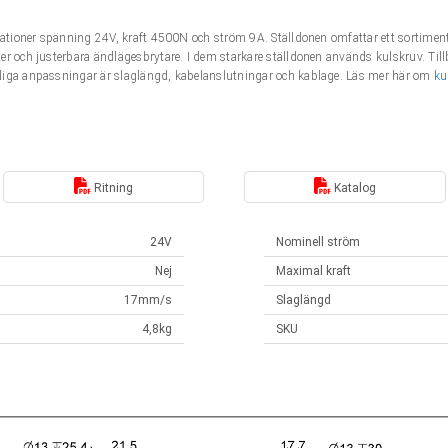
fikationer spänning 24V, kraft 4500N och ström 9A. Ställdonen omfattar ett sortim
r och justerbara ändlägesbrytare. I dem starkare ställdonen används kulskruv. Till
liga anpassningar är slaglängd, kabelanslutningar och kablage. Läs mer här om
ku
Ritning
Katalog
24V
Nominell ström
Nej
Maximal kraft
17mm/s
Slaglängd
4,8kg
SKU