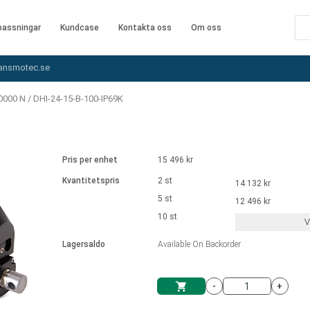
assningar
Kundcase
Kontakta oss
Om oss
ansmotec.se
10000 N
/
DHI-24-15-B-100-IP69K
Pris per enhet
15 496 kr
Kvantitetspris
2 st
14 132 kr
5 st
12 496 kr
10 st
V
Lagersaldo
Available On Backorder
-
+