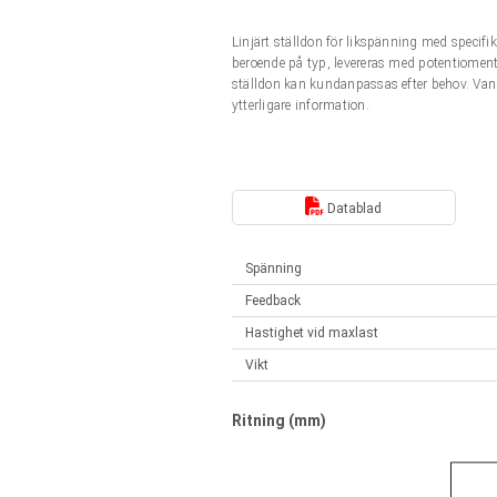
Linjära ställdon
Synkrona-Asynkrona | för 1-4 ställdon
Linjärt ställdon för likspänning med speci
Français (EUR)
Styrenheter
beroende på typ, levereras med potentiomente
Solenoids
ställdon kan kundanpassas efter behov. Van
Synkrona-Asynkrona | för 1-4 ställdon
ytterligare information.
Italiano (EUR)
Nätaggregat
Nederlands (EUR)
Nätaggregat
Datablad
Polski (EUR)
Spänning
Feedback
Norsk (NOK)
Hastighet vid maxlast
Vikt
Suomi (EUR)
Ritning (mm)
Svenska (SEK)