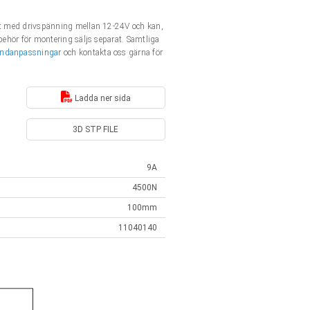
ent med drivspänning mellan 12-24V och kan,
behör för montering säljs separat. Samtliga
ndanpassningar
och kontakta oss gärna för
Ladda ner sida
3D STP FILE
9A
4500N
100mm
11040140