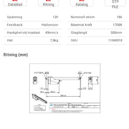
STP
Datablad
Ritning
Katalog
FILE
Spänning
12V
Nominell ström
18A
Feedback
Hallsensor
Maximal kraft
1700N
Hastighet vid maxlast
49mm/s
Slaglängd
500mm
Vikt
7,8kg
SKU
11040018
Ritning (mm)