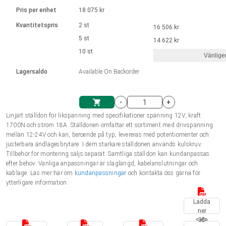
Språk
Linjära ställdon
Ø 28-42| 1-1400 rpm | <= 290Ncm
Drivsteg 2-6 A
Pris per enhet
18 075 kr
Styrningar DC motorer
Synkrona-Asynkrona | för 1-4 ställdon
Français (EUR)
Kvantitetspris
2 st
16 506 kr
Enhetssystem
Solenoids
Styrningar borstlösa DC motorer
Styrenheter
5 st
14 622 kr
Italiano (EUR)
10 st
Synkrona-Asynkrona | för 1-4 ställdon
Vänlige
moms
Nätaggregat
Lagersaldo
Available On Backorder
Nederlands (EUR)
Nätaggregat
-
+
Polski (EUR)
Linjärt ställdon för likspänning med specifikationer spänning 12V, kraft
Kundkorg
1700N och ström 18A. Ställdonen omfattar ett sortiment med drivspänning
mellan 12-24V och kan, beroende på typ, levereras med potentiomenter och
Norsk (NOK)
justerbara ändlägesbrytare. I dem starkare ställdonen används kulskruv.
Tillbehör för montering säljs separat. Samtliga ställdon kan kundanpassas
efter behov. Vanliga anpassningar är slaglängd, kabelanslutningar och
Suomi (EUR)
kablage. Läs mer här om
kundanpassningar
och kontakta oss gärna för
ytterligare information.
Ladda
Svenska (SEK)
ner
sida
3D