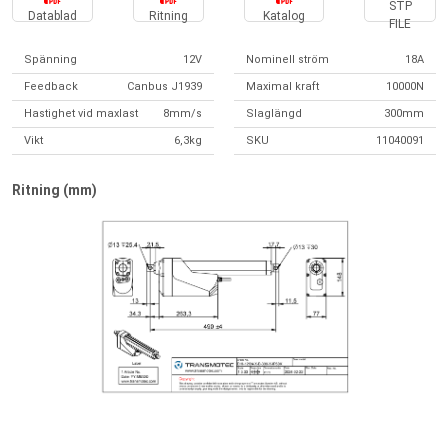
STP
Datablad
Ritning
Katalog
FILE
Spänning
12V
Nominell ström
18A
Feedback
Canbus J1939
Maximal kraft
10000N
Hastighet vid maxlast
8mm/s
Slaglängd
300mm
Vikt
6,3kg
SKU
11040091
Ritning (mm)