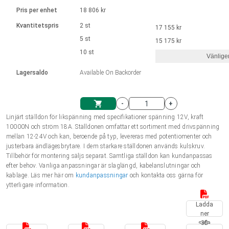
Språk
Linjära ställdon
Ø 28-42| 1-1400 rpm | <= 290Ncm
Drivsteg 2-6 A
Pris per enhet
18 806 kr
Styrningar DC motorer
Synkrona-Asynkrona | för 1-4 ställdon
Français (EUR)
Kvantitetspris
2 st
17 155 kr
Enhetssystem
Solenoids
Styrningar borstlösa DC motorer
Styrenheter
5 st
15 175 kr
Italiano (EUR)
10 st
Synkrona-Asynkrona | för 1-4 ställdon
Vänlige
moms
Nätaggregat
Lagersaldo
Available On Backorder
Nederlands (EUR)
Nätaggregat
-
+
Polski (EUR)
Linjärt ställdon för likspänning med specifikationer spänning 12V, kraft
Kundkorg
10000N och ström 18A. Ställdonen omfattar ett sortiment med drivspänning
mellan 12-24V och kan, beroende på typ, levereras med potentiomenter och
Norsk (NOK)
justerbara ändlägesbrytare. I dem starkare ställdonen används kulskruv.
Tillbehör för montering säljs separat. Samtliga ställdon kan kundanpassas
efter behov. Vanliga anpassningar är slaglängd, kabelanslutningar och
Suomi (EUR)
kablage. Läs mer här om
kundanpassningar
och kontakta oss gärna för
ytterligare information.
Ladda
Svenska (SEK)
ner
sida
3D