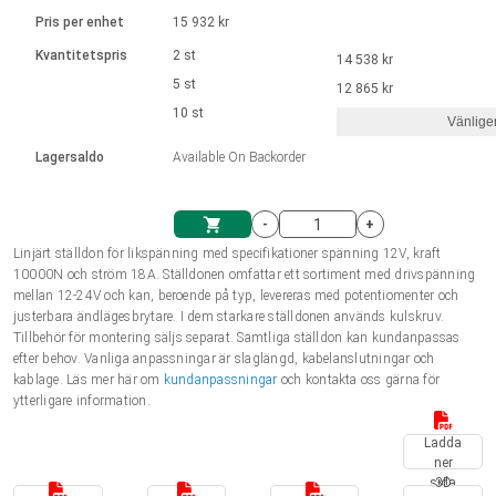
Språk
Linjära ställdon
Ø 28-42| 1-1400 rpm | <= 290Ncm
Drivsteg 2-6 A
Pris per enhet
15 932 kr
Styrningar DC motorer
Synkrona-Asynkrona | för 1-4 ställdon
Français (EUR)
Kvantitetspris
2 st
14 538 kr
Enhetssystem
Solenoids
Styrningar borstlösa DC motorer
Styrenheter
5 st
12 865 kr
Italiano (EUR)
10 st
Synkrona-Asynkrona | för 1-4 ställdon
Vänlige
moms
Nätaggregat
Lagersaldo
Available On Backorder
Nederlands (EUR)
Nätaggregat
-
+
Polski (EUR)
Linjärt ställdon för likspänning med specifikationer spänning 12V, kraft
Kundkorg
10000N och ström 18A. Ställdonen omfattar ett sortiment med drivspänning
mellan 12-24V och kan, beroende på typ, levereras med potentiomenter och
Norsk (NOK)
justerbara ändlägesbrytare. I dem starkare ställdonen används kulskruv.
Tillbehör för montering säljs separat. Samtliga ställdon kan kundanpassas
efter behov. Vanliga anpassningar är slaglängd, kabelanslutningar och
Suomi (EUR)
kablage. Läs mer här om
kundanpassningar
och kontakta oss gärna för
ytterligare information.
Ladda
Svenska (SEK)
ner
sida
3D