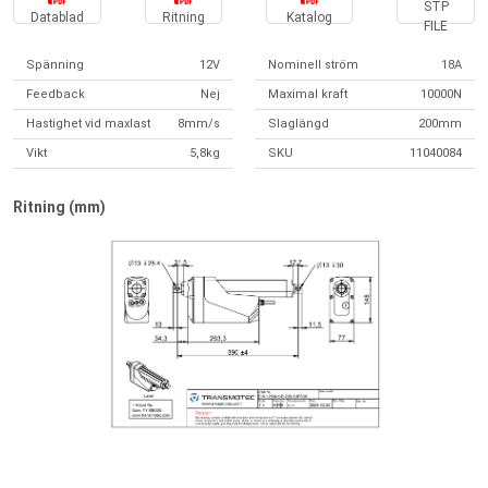
STP
Datablad
Ritning
Katalog
FILE
Spänning
12V
Nominell ström
18A
Feedback
Nej
Maximal kraft
10000N
Hastighet vid maxlast
8mm/s
Slaglängd
200mm
Vikt
5,8kg
SKU
11040084
Ritning (mm)