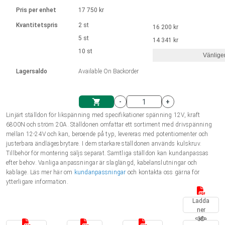
Språk
Linjära ställdon
Ø 28-42| 1-1400 rpm | <= 290Ncm
Drivsteg 2-6 A
Pris per enhet
17 750 kr
Styrningar DC motorer
Synkrona-Asynkrona | för 1-4 ställdon
Français (EUR)
Kvantitetspris
2 st
16 200 kr
Enhetssystem
Solenoids
Styrningar borstlösa DC motorer
Styrenheter
5 st
14 341 kr
Italiano (EUR)
10 st
Synkrona-Asynkrona | för 1-4 ställdon
Vänlige
moms
Nätaggregat
Lagersaldo
Available On Backorder
Nederlands (EUR)
Nätaggregat
-
+
Polski (EUR)
Linjärt ställdon för likspänning med specifikationer spänning 12V, kraft
Kundkorg
6800N och ström 20A. Ställdonen omfattar ett sortiment med drivspänning
mellan 12-24V och kan, beroende på typ, levereras med potentiomenter och
Norsk (NOK)
justerbara ändlägesbrytare. I dem starkare ställdonen används kulskruv.
Tillbehör för montering säljs separat. Samtliga ställdon kan kundanpassas
efter behov. Vanliga anpassningar är slaglängd, kabelanslutningar och
Suomi (EUR)
kablage. Läs mer här om
kundanpassningar
och kontakta oss gärna för
ytterligare information.
Ladda
Svenska (SEK)
ner
sida
3D