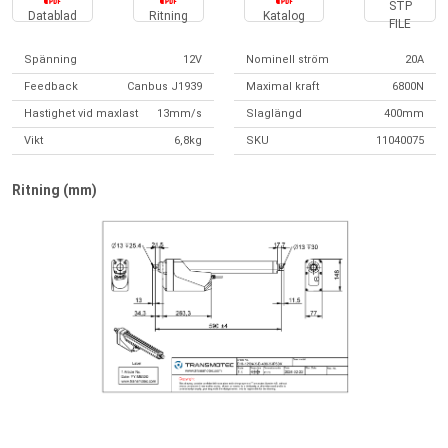
STP
Datablad
Ritning
Katalog
FILE
Spänning
12V
Nominell ström
20A
Feedback
Canbus J1939
Maximal kraft
6800N
Hastighet vid maxlast
13mm/s
Slaglängd
400mm
Vikt
6,8kg
SKU
11040075
Ritning (mm)