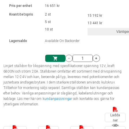
Språk
Linjära ställdon
Ø 28-42| 1-1400 rpm | <= 290Ncm
Drivsteg 2-6 A
Pris per enhet
16 651 kr
Styrningar DC motorer
Synkrona-Asynkrona | för 1-4 ställdon
Français (EUR)
Kvantitetspris
2 st
15 192 kr
Enhetssystem
Solenoids
Styrningar borstlösa DC motorer
Styrenheter
5 st
13 441 kr
Italiano (EUR)
10 st
Synkrona-Asynkrona | för 1-4 ställdon
Vänlige
moms
Nätaggregat
Lagersaldo
Available On Backorder
Nederlands (EUR)
Nätaggregat
-
+
Polski (EUR)
Linjärt ställdon för likspänning med specifikationer spänning 12V, kraft
Kundkorg
6800N och ström 20A. Ställdonen omfattar ett sortiment med drivspänning
mellan 12-24V och kan, beroende på typ, levereras med potentiomenter och
Norsk (NOK)
justerbara ändlägesbrytare. I dem starkare ställdonen används kulskruv.
Tillbehör för montering säljs separat. Samtliga ställdon kan kundanpassas
efter behov. Vanliga anpassningar är slaglängd, kabelanslutningar och
Suomi (EUR)
kablage. Läs mer här om
kundanpassningar
och kontakta oss gärna för
ytterligare information.
Ladda
Svenska (SEK)
ner
sida
3D