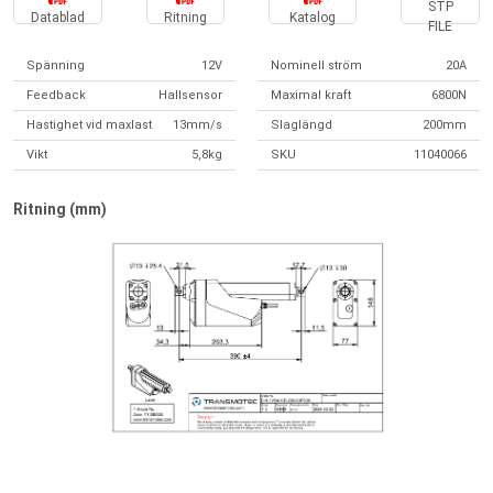
STP
Datablad
Ritning
Katalog
FILE
Spänning
12V
Nominell ström
20A
Feedback
Hallsensor
Maximal kraft
6800N
Hastighet vid maxlast
13mm/s
Slaglängd
200mm
Vikt
5,8kg
SKU
11040066
Ritning (mm)