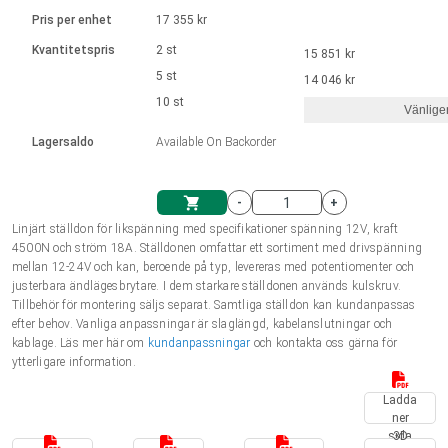
Språk
Linjära ställdon
Ø 28-42| 1-1400 rpm | <= 290Ncm
Drivsteg 2-6 A
Pris per enhet
17 355 kr
Styrningar DC motorer
Synkrona-Asynkrona | för 1-4 ställdon
Français (EUR)
Kvantitetspris
2 st
15 851 kr
Enhetssystem
Solenoids
Styrningar borstlösa DC motorer
Styrenheter
5 st
14 046 kr
Italiano (EUR)
10 st
Synkrona-Asynkrona | för 1-4 ställdon
Vänlige
moms
Nätaggregat
Lagersaldo
Available On Backorder
Nederlands (EUR)
Nätaggregat
-
+
Polski (EUR)
Linjärt ställdon för likspänning med specifikationer spänning 12V, kraft
Kundkorg
4500N och ström 18A. Ställdonen omfattar ett sortiment med drivspänning
mellan 12-24V och kan, beroende på typ, levereras med potentiomenter och
Norsk (NOK)
justerbara ändlägesbrytare. I dem starkare ställdonen används kulskruv.
Tillbehör för montering säljs separat. Samtliga ställdon kan kundanpassas
efter behov. Vanliga anpassningar är slaglängd, kabelanslutningar och
Suomi (EUR)
kablage. Läs mer här om
kundanpassningar
och kontakta oss gärna för
ytterligare information.
Ladda
Svenska (SEK)
ner
sida
3D