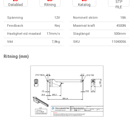
STP
Datablad
Ritning
Katalog
FILE
Spänning
12V
Nominell ström
18A
Feedback
Nej
Maximal kraft
4500N
Hastighet vid maxlast
17mm/s
Slaglängd
500mm
Vikt
7,8kg
SKU
11040056
Ritning (mm)