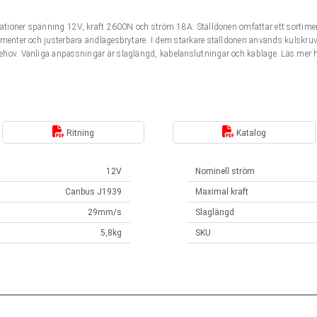
fikationer spänning 12V, kraft 2600N och ström 18A. Ställdonen omfattar ett sorti
menter och justerbara ändlägesbrytare. I dem starkare ställdonen används kulskruv.
ehov. Vanliga anpassningar är slaglängd, kabelanslutningar och kablage. Läs mer
Ritning
Katalog
12V
Nominell ström
Canbus J1939
Maximal kraft
29mm/s
Slaglängd
5,8kg
SKU