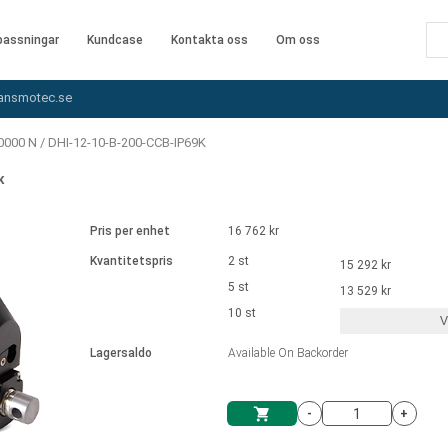
assningar
Kundcase
Kontakta oss
Om oss
ansmotec.se
10000 N
/
DHI-12-10-B-200-CCB-IP69K
K
Pris per enhet
16 762 kr
Kvantitetspris
2 st
15 292 kr
5 st
13 529 kr
10 st
V
Lagersaldo
Available On Backorder
-
+