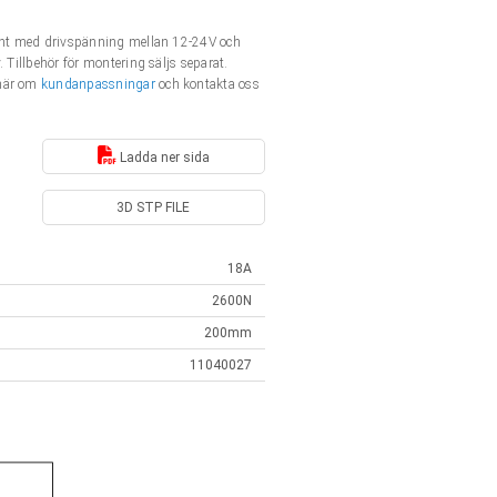
ment med drivspänning mellan 12-24V och
 Tillbehör för montering säljs separat.
 här om
kundanpassningar
och kontakta oss
Ladda ner sida
3D STP FILE
18A
2600N
200mm
11040027