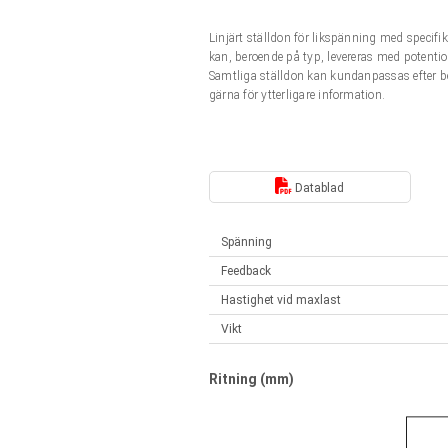
Linjära ställdon
Synkrona-Asynkrona | för 1-4 ställdon
Linjärt ställdon för likspänning med speci
Français (EUR)
Styrenheter
kan, beroende på typ, levereras med potentio
Solenoids
Samtliga ställdon kan kundanpassas efter b
Synkrona-Asynkrona | för 1-4 ställdon
gärna för ytterligare information.
Italiano (EUR)
Nätaggregat
Nederlands (EUR)
Nätaggregat
Datablad
Polski (EUR)
Spänning
Feedback
Norsk (NOK)
Hastighet vid maxlast
Vikt
Suomi (EUR)
Ritning (mm)
Svenska (SEK)