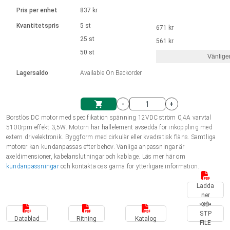
Språk
Linjära ställdon
Ø 28-42| 1-1400 rpm | <= 290Ncm
Drivsteg 2-6 A
Pris per enhet
837 kr
Styrningar DC motorer
Synkrona-Asynkrona | för 1-4 ställdon
Français (EUR)
Kvantitetspris
5 st
671 kr
Enhetssystem
Solenoids
Styrningar borstlösa DC motorer
Styrenheter
25 st
561 kr
Italiano (EUR)
50 st
Synkrona-Asynkrona | för 1-4 ställdon
Vänlige
moms
Nätaggregat
Lagersaldo
Available On Backorder
Nederlands (EUR)
Nätaggregat
-
+
Polski (EUR)
Borstlös DC motor med specifikation spänning 12VDC ström 0,4A varvtal
Kundkorg
5100rpm effekt 3,5W. Motorn har hallelement avsedda för inkoppling med
extern drivelektronik. Byggform med cirkulär eller kvadratisk fläns. Samtliga
Norsk (NOK)
motorer kan kundanpassas efter behov. Vanliga anpassningar är
axeldimensioner, kabelanslutningar och kablage. Läs mer här om
kundanpassningar
och kontakta oss gärna för ytterligare information.
Suomi (EUR)
Ladda
ner
sida
3D
Svenska (SEK)
STP
Datablad
Ritning
Katalog
FILE