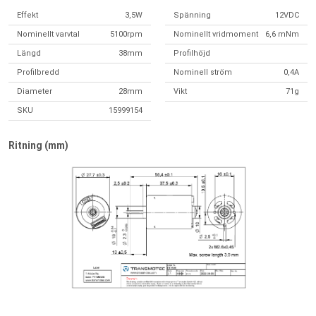
Effekt
3,5W
Spänning
12VDC
Nominellt varvtal
5100rpm
Nominellt vridmoment
6,6 mNm
Längd
38mm
Profilhöjd
Profilbredd
Nominell ström
0,4A
Diameter
28mm
Vikt
71g
SKU
15999154
Ritning (mm)