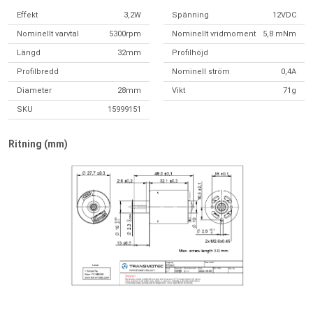
Effekt
3,2W
Spänning
12VDC
Nominellt varvtal
5300rpm
Nominellt vridmoment
5,8 mNm
Längd
32mm
Profilhöjd
Profilbredd
Nominell ström
0,4A
Diameter
28mm
Vikt
71g
SKU
15999151
Ritning (mm)