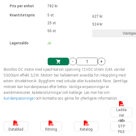
Språk
Linjära ställdon
Ø 28-42| 1-1400 rpm | <= 290Ncm
Drivsteg 2-6 A
Pris per enhet
782 kr
Styrningar DC motorer
Synkrona-Asynkrona | för 1-4 ställdon
Français (EUR)
Kvantitetspris
5 st
627 kr
Enhetssystem
Solenoids
Styrningar borstlösa DC motorer
Styrenheter
25 st
524 kr
Italiano (EUR)
50 st
Synkrona-Asynkrona | för 1-4 ställdon
Vänlige
moms
Nätaggregat
Lagersaldo
Ja
Nederlands (EUR)
Nätaggregat
-
+
Polski (EUR)
Borstlös DC motor med specifikation spänning 12VDC ström 0,4A varvtal
Kundkorg
5300rpm effekt 3,2W. Motorn har hallelement avsedda för inkoppling med
extern drivelektronik. Byggform med cirkulär eller kvadratisk fläns. Samtliga
Norsk (NOK)
motorer kan kundanpassas efter behov. Vanliga anpassningar är
axeldimensioner, kabelanslutningar och kablage. Läs mer här om
kundanpassningar
och kontakta oss gärna för ytterligare information.
Suomi (EUR)
Ladda
ner
sida
3D
Svenska (SEK)
STP
Datablad
Ritning
Katalog
FILE