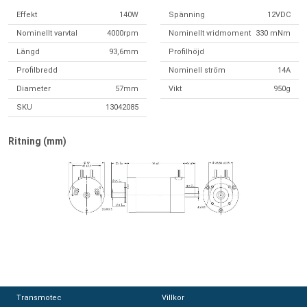
Effekt
140W
Spänning
12VDC
Nominellt varvtal
4000rpm
Nominellt vridmoment
330 mNm
Längd
93,6mm
Profilhöjd
Profilbredd
Nominell ström
14A
Diameter
57mm
Vikt
950g
SKU
13042085
Ritning (mm)
Transmotec
Transmotec
Villkor
Villkor