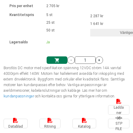
Språk
Linjära ställdon
Ø 28-42| 1-1400 rpm | <= 290Ncm
Drivsteg 2-6 A
Pris per enhet
2 705 kr
Styrningar DC motorer
Synkrona-Asynkrona | för 1-4 ställdon
Français (EUR)
Kvantitetspris
5 st
2 287 kr
Enhetssystem
Solenoids
Styrningar borstlösa DC motorer
Styrenheter
25 st
1 641 kr
Italiano (EUR)
50 st
Synkrona-Asynkrona | för 1-4 ställdon
Vänlige
moms
Nätaggregat
Lagersaldo
Ja
Nederlands (EUR)
Nätaggregat
-
+
Polski (EUR)
Borstlös DC motor med specifikation spänning 12VDC ström 14A varvtal
Kundkorg
4000rpm effekt 140W. Motorn har hallelement avsedda för inkoppling med
extern drivelektronik. Byggform med cirkulär eller kvadratisk fläns. Samtliga
Norsk (NOK)
motorer kan kundanpassas efter behov. Vanliga anpassningar är
axeldimensioner, kabelanslutningar och kablage. Läs mer här om
kundanpassningar
och kontakta oss gärna för ytterligare information.
Suomi (EUR)
Ladda
ner
sida
3D
Svenska (SEK)
STP
Datablad
Ritning
Katalog
FILE