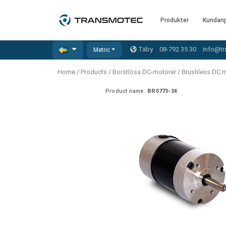
Produkter
AC MOTORER
BORSTLÖSA DC-MOTORER
DC-MOTORER
STEGMOTORER
LINJÄRA STÄLLDON
SOLENOIDS
NÄTAGGREGAT
SE
ENHETSSYSTEM
MOMS
Produkter
Kundanp
Roterande rörelse
Täby
08-792 35 30
info@tr
Metric
English - USA & Canada (USD)
Metric
AC standard växelmotorernsmote
Borstlösa DC-motorer
DC-motorer
Stegmotorer stegvinkel 0.9 grader
Öppen
Nätaggregat
Home
/
Products
/
Borstlösa DC-motorer
/
Brushless DC mo
AC motorer
Pris inkl moms
12-48V | 1800-10,000rpm | ≤ 2Nm
2-36V | 2000-24,000rpm | ≤ 2Nm
Hållmoment 0.05-1.80 Nm
Product name:
BR5773-24
(utan växellåda)
(Utan växellåda)
Med kabelanslutning
English - EU-country (EUR)
AC reversibla växelmotorer
Cylindrisk
Borstlösa DC-motorer
Imperial
Pris exkl moms
110-230V | 1200-1550 rpm | ≤ 930 mNm
Planetväxel
Planetväxel
Stepping motors 1.8 degrees connector
Reversibel
English - Non EU-country (USD)
Ø12-124mm | 2-2750rpm | ≤ 18Nm
Ø12-124mm | 2-2750rpm | ≤ 18Nm
Självhållande
DC-motorer
AC speed adjustable gear motors
Stegmotorer stegvinkel 1.8 grader
Borstlösa DC-motorer BT integrerad styrning
Kuggväxel
Dansk (DKK)
Hållmoment 0.02-3.00 Nm
Hållmagnet
Ø12-43mm | 1-1800rpm | ≤ 2Nm
Stegmotorer
Med kontaktanslutning
DA serien
Borstlös DC planetväxelmotor PBTI integrerad drivrutin
Snäckväxel
Deutsch (EUR)
230 - 50 Hz | 110 - 60 Hz
Drivsteg
Monteringsfästen
Ø 28-42| 1-1400 rpm | <= 290Ncm
Ø43-124mm | 31-425rpm | ≤ 41Nm
Linjär rörelse
Varvtalsstyrningar för AIS serien
Drivsteg 2-6 A
Styrningar borstlösa DC motorer
Styrningar DC motorer
Español (EUR)
Handkontroller