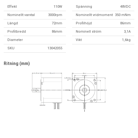
Effekt
110W
Spänning
48VDC
Nominellt varvtal
3000rpm
Nominellt vridmoment
350 mNm
Längd
72mm
Profilhöjd
86mm
Profilbredd
86mm
Nominell ström
3,1A
Diameter
Vikt
1,6kg
SKU
13042055
Ritning (mm)