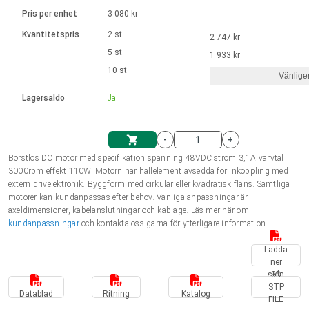
Språk
Linjära ställdon
Ø 28-42| 1-1400 rpm | <= 290Ncm
Drivsteg 2-6 A
Pris per enhet
3 080 kr
Styrningar DC motorer
Synkrona-Asynkrona | för 1-4 ställdon
Français (EUR)
Kvantitetspris
2 st
2 747 kr
Enhetssystem
Solenoids
Styrningar borstlösa DC motorer
Styrenheter
5 st
1 933 kr
Italiano (EUR)
10 st
Synkrona-Asynkrona | för 1-4 ställdon
Vänlige
moms
Nätaggregat
Lagersaldo
Ja
Nederlands (EUR)
Nätaggregat
-
+
Polski (EUR)
Borstlös DC motor med specifikation spänning 48VDC ström 3,1A varvtal
Kundkorg
3000rpm effekt 110W. Motorn har hallelement avsedda för inkoppling med
extern drivelektronik. Byggform med cirkulär eller kvadratisk fläns. Samtliga
Norsk (NOK)
motorer kan kundanpassas efter behov. Vanliga anpassningar är
axeldimensioner, kabelanslutningar och kablage. Läs mer här om
kundanpassningar
och kontakta oss gärna för ytterligare information.
Suomi (EUR)
Ladda
ner
sida
3D
Svenska (SEK)
STP
Datablad
Ritning
Katalog
FILE