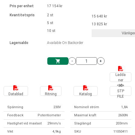
Språk
Linjära ställdon
Ø 28-42| 1-1400 rpm | <= 290Ncm
Drivsteg 2-6 A
Pris per enhet
17 154 kr
Styrningar DC motorer
Synkrona-Asynkrona | för 1-4 ställdon
Français (EUR)
Kvantitetspris
2 st
15 640 kr
Enhetssystem
Solenoids
Styrningar borstlösa DC motorer
Styrenheter
5 st
13 825 kr
Italiano (EUR)
10 st
Synkrona-Asynkrona | för 1-4 ställdon
Vänlige
moms
Nätaggregat
Lagersaldo
Available On Backorder
Nederlands (EUR)
Nätaggregat
-
+
Polski (EUR)
Kundkorg
Ladda
ner
Norsk (NOK)
sida
3D
STP
Datablad
Ritning
Katalog
FILE
Suomi (EUR)
Spänning
230V
Nominell ström
1,8A
Feedback
Potentiometer
Maximal kraft
2600N
Svenska (SEK)
Hastighet vid maxlast
29mm/s
Slaglängd
203mm
Vikt
4,9kg
SKU
11050411