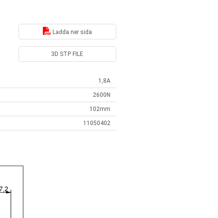
Ladda ner sida
3D STP FILE
1,8A
2600N
102mm
11050402