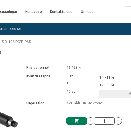
assningar
Kundcase
Kontakta oss
Om oss
ansmotec.se
-5-B-102-POT-IP65
5
Pris per enhet
16 138 kr
Kvantitetspris
2 st
14 711 kr
5 st
12 999 kr
10 st
V
Lagersaldo
Available On Backorder
-
+