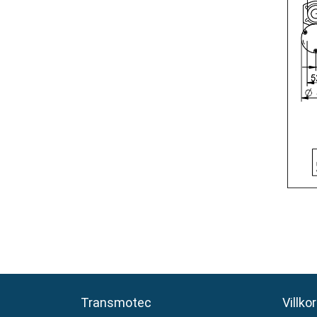
Transmotec
Transmotec
Villkor
Villkor