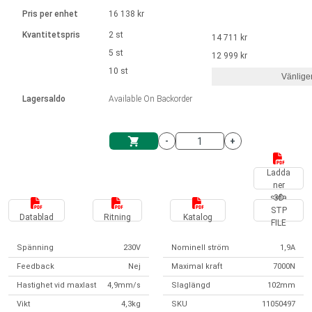
Språk
Linjära ställdon
Ø 28-42| 1-1400 rpm | <= 290Ncm
Drivsteg 2-6 A
Pris per enhet
16 138 kr
Styrningar DC motorer
Synkrona-Asynkrona | för 1-4 ställdon
Français (EUR)
Kvantitetspris
2 st
14 711 kr
Enhetssystem
Solenoids
Styrningar borstlösa DC motorer
Styrenheter
5 st
12 999 kr
Italiano (EUR)
10 st
Synkrona-Asynkrona | för 1-4 ställdon
Vänlige
moms
Nätaggregat
Lagersaldo
Available On Backorder
Nederlands (EUR)
Nätaggregat
-
+
Polski (EUR)
Kundkorg
Ladda
ner
Norsk (NOK)
sida
3D
STP
Datablad
Ritning
Katalog
FILE
Suomi (EUR)
Spänning
230V
Nominell ström
1,9A
Feedback
Nej
Maximal kraft
7000N
Svenska (SEK)
Hastighet vid maxlast
4,9mm/s
Slaglängd
102mm
Vikt
4,3kg
SKU
11050497