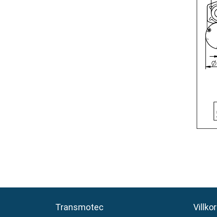
Transmotec
Transmotec
Villkor
Villkor