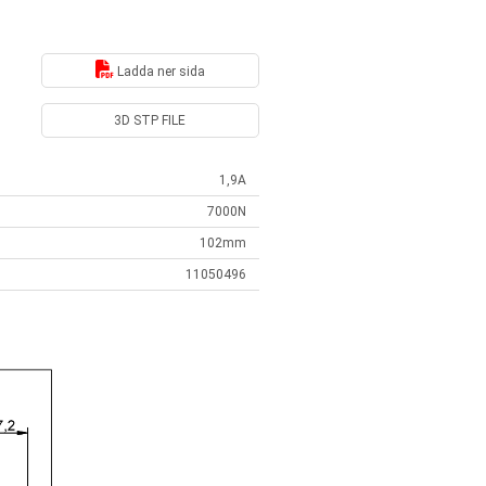
Ladda ner sida
3D STP FILE
1,9A
7000N
102mm
11050496