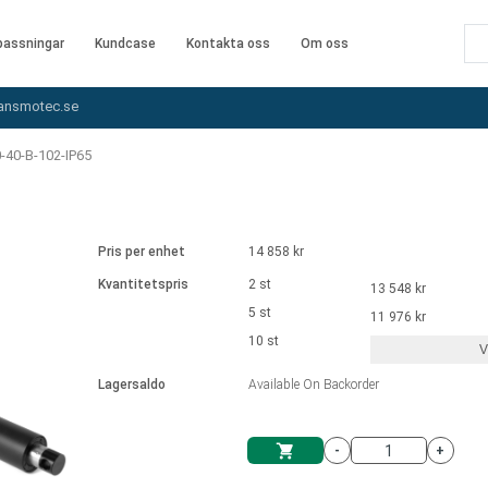
assningar
Kundcase
Kontakta oss
Om oss
ansmotec.se
-40-B-102-IP65
Pris per enhet
14 858 kr
Kvantitetspris
2 st
13 548 kr
5 st
11 976 kr
10 st
V
Lagersaldo
Available On Backorder
-
+