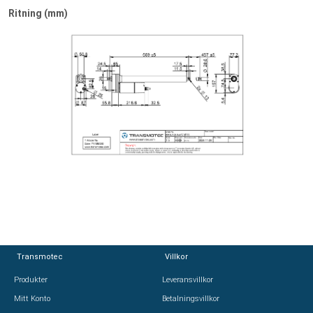
Ritning (mm)
Transmotec
Transmotec
Villkor
Villkor
Produkter
Produkter
Leveransvillkor
Leveransvillkor
Mitt Konto
Mitt Konto
Betalningsvillkor
Betalningsvillkor