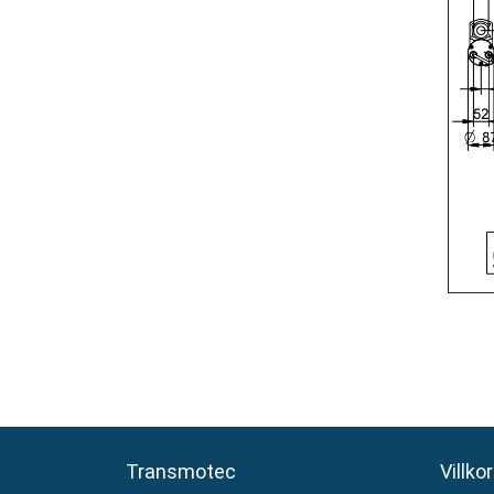
Transmotec
Transmotec
Villkor
Villkor