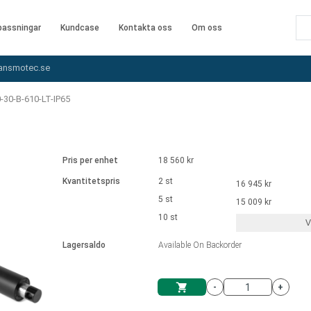
assningar
Kundcase
Kontakta oss
Om oss
ansmotec.se
30-B-610-LT-IP65
Pris per enhet
18 560 kr
Kvantitetspris
2 st
16 945 kr
5 st
15 009 kr
10 st
V
Lagersaldo
Available On Backorder
-
+