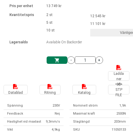
Språk
Linjära ställdon
Ø 28-42| 1-1400 rpm | <= 290Ncm
Drivsteg 2-6 A
Pris per enhet
13 749 kr
Styrningar DC motorer
Synkrona-Asynkrona | för 1-4 ställdon
Français (EUR)
Kvantitetspris
2 st
12 545 kr
Enhetssystem
Solenoids
Styrningar borstlösa DC motorer
Styrenheter
5 st
11 101 kr
Italiano (EUR)
10 st
Synkrona-Asynkrona | för 1-4 ställdon
Vänlige
moms
Nätaggregat
Lagersaldo
Available On Backorder
Nederlands (EUR)
Nätaggregat
-
+
Polski (EUR)
Kundkorg
Ladda
ner
Norsk (NOK)
sida
3D
STP
Datablad
Ritning
Katalog
FILE
Suomi (EUR)
Spänning
230V
Nominell ström
1,9A
Feedback
Nej
Maximal kraft
2500N
Svenska (SEK)
Hastighet vid maxlast
9,3mm/s
Slaglängd
203mm
Vikt
4,9kg
SKU
11050133