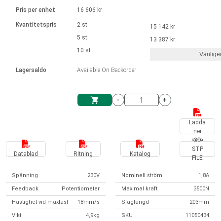
Språk
Linjära ställdon
Ø 28-42| 1-1400 rpm | <= 290Ncm
Drivsteg 2-6 A
Pris per enhet
16 606 kr
Styrningar DC motorer
Synkrona-Asynkrona | för 1-4 ställdon
Français (EUR)
Kvantitetspris
2 st
15 142 kr
Enhetssystem
Solenoids
Styrningar borstlösa DC motorer
Styrenheter
5 st
13 387 kr
Italiano (EUR)
10 st
Synkrona-Asynkrona | för 1-4 ställdon
Vänlige
moms
Nätaggregat
Lagersaldo
Available On Backorder
Nederlands (EUR)
Nätaggregat
-
+
Polski (EUR)
Kundkorg
Ladda
ner
Norsk (NOK)
sida
3D
STP
Datablad
Ritning
Katalog
FILE
Suomi (EUR)
Spänning
230V
Nominell ström
1,8A
Feedback
Potentiometer
Maximal kraft
3500N
Svenska (SEK)
Hastighet vid maxlast
18mm/s
Slaglängd
203mm
Vikt
4,9kg
SKU
11050434