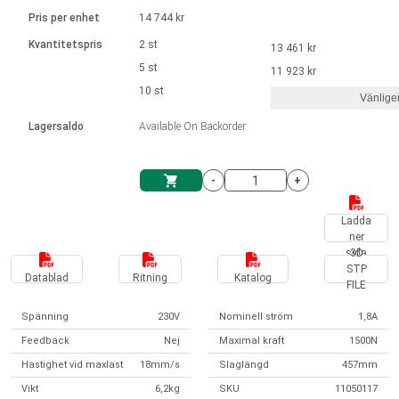
Språk
Linjära ställdon
Ø 28-42| 1-1400 rpm | <= 290Ncm
Drivsteg 2-6 A
Pris per enhet
14 744 kr
Styrningar DC motorer
Synkrona-Asynkrona | för 1-4 ställdon
Français (EUR)
Kvantitetspris
2 st
13 461 kr
Enhetssystem
Solenoids
Styrningar borstlösa DC motorer
Styrenheter
5 st
11 923 kr
Italiano (EUR)
10 st
Synkrona-Asynkrona | för 1-4 ställdon
Vänlige
moms
Nätaggregat
Lagersaldo
Available On Backorder
Nederlands (EUR)
Nätaggregat
-
+
Polski (EUR)
Kundkorg
Ladda
ner
Norsk (NOK)
sida
3D
STP
Datablad
Ritning
Katalog
FILE
Suomi (EUR)
Spänning
230V
Nominell ström
1,8A
Feedback
Nej
Maximal kraft
1500N
Svenska (SEK)
Hastighet vid maxlast
18mm/s
Slaglängd
457mm
Vikt
6,2kg
SKU
11050117