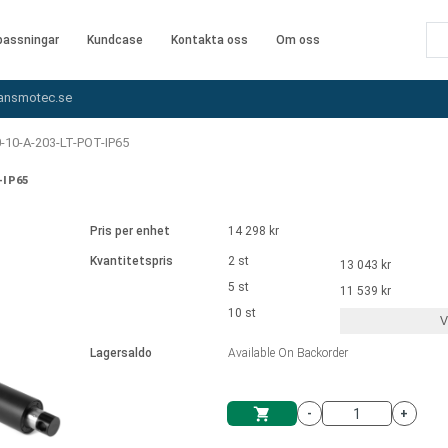
assningar
Kundcase
Kontakta oss
Om oss
ansmotec.se
-10-A-203-LT-POT-IP65
-IP65
Pris per enhet
14 298 kr
Kvantitetspris
2 st
13 043 kr
5 st
11 539 kr
10 st
V
Lagersaldo
Available On Backorder
-
+