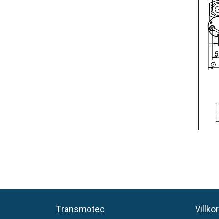
Transmotec
Transmotec
Villkor
Villkor