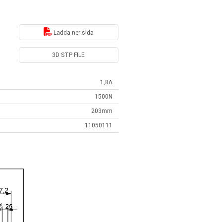
Ladda ner sida
3D STP FILE
1,8A
1500N
203mm
11050111