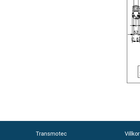
Transmotec
Transmotec
Villkor
Villkor