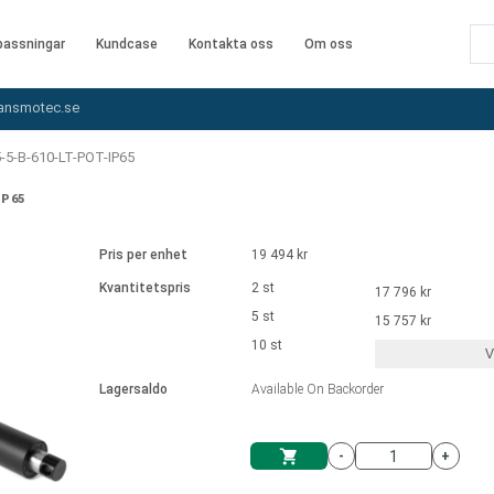
assningar
Kundcase
Kontakta oss
Om oss
ansmotec.se
-5-B-610-LT-POT-IP65
IP65
Pris per enhet
19 494 kr
Kvantitetspris
2 st
17 796 kr
5 st
15 757 kr
10 st
V
Lagersaldo
Available On Backorder
-
+