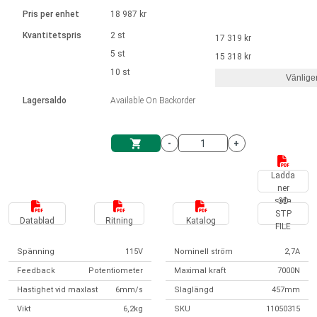
Språk
Linjära ställdon
Ø 28-42| 1-1400 rpm | <= 290Ncm
Drivsteg 2-6 A
Pris per enhet
18 987 kr
Styrningar DC motorer
Synkrona-Asynkrona | för 1-4 ställdon
Français (EUR)
Kvantitetspris
2 st
17 319 kr
Enhetssystem
Solenoids
Styrningar borstlösa DC motorer
Styrenheter
5 st
15 318 kr
Italiano (EUR)
10 st
Synkrona-Asynkrona | för 1-4 ställdon
Vänlige
moms
Nätaggregat
Lagersaldo
Available On Backorder
Nederlands (EUR)
Nätaggregat
-
+
Polski (EUR)
Kundkorg
Ladda
ner
Norsk (NOK)
sida
3D
STP
Datablad
Ritning
Katalog
FILE
Suomi (EUR)
Spänning
115V
Nominell ström
2,7A
Feedback
Potentiometer
Maximal kraft
7000N
Svenska (SEK)
Hastighet vid maxlast
6mm/s
Slaglängd
457mm
Vikt
6,2kg
SKU
11050315