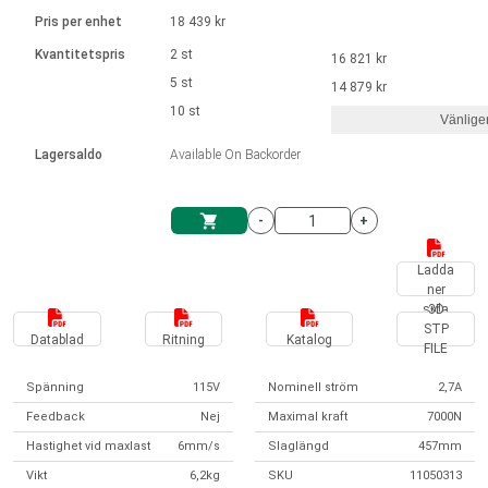
Språk
Linjära ställdon
Ø 28-42| 1-1400 rpm | <= 290Ncm
Drivsteg 2-6 A
Pris per enhet
18 439 kr
Styrningar DC motorer
Synkrona-Asynkrona | för 1-4 ställdon
Français (EUR)
Kvantitetspris
2 st
16 821 kr
Enhetssystem
Solenoids
Styrningar borstlösa DC motorer
Styrenheter
5 st
14 879 kr
Italiano (EUR)
10 st
Synkrona-Asynkrona | för 1-4 ställdon
Vänlige
moms
Nätaggregat
Lagersaldo
Available On Backorder
Nederlands (EUR)
Nätaggregat
-
+
Polski (EUR)
Kundkorg
Ladda
ner
Norsk (NOK)
sida
3D
STP
Datablad
Ritning
Katalog
FILE
Suomi (EUR)
Spänning
115V
Nominell ström
2,7A
Feedback
Nej
Maximal kraft
7000N
Svenska (SEK)
Hastighet vid maxlast
6mm/s
Slaglängd
457mm
Vikt
6,2kg
SKU
11050313