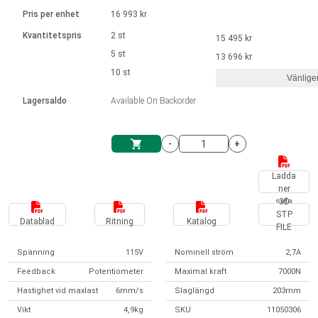
Språk
Linjära ställdon
Ø 28-42| 1-1400 rpm | <= 290Ncm
Drivsteg 2-6 A
Pris per enhet
16 993 kr
Styrningar DC motorer
Synkrona-Asynkrona | för 1-4 ställdon
Français (EUR)
Kvantitetspris
2 st
15 495 kr
Enhetssystem
Solenoids
Styrningar borstlösa DC motorer
Styrenheter
5 st
13 696 kr
Italiano (EUR)
10 st
Synkrona-Asynkrona | för 1-4 ställdon
Vänlige
moms
Nätaggregat
Lagersaldo
Available On Backorder
Nederlands (EUR)
Nätaggregat
-
+
Polski (EUR)
Kundkorg
Ladda
ner
Norsk (NOK)
sida
3D
STP
Datablad
Ritning
Katalog
FILE
Suomi (EUR)
Spänning
115V
Nominell ström
2,7A
Feedback
Potentiometer
Maximal kraft
7000N
Svenska (SEK)
Hastighet vid maxlast
6mm/s
Slaglängd
203mm
Vikt
4,9kg
SKU
11050306