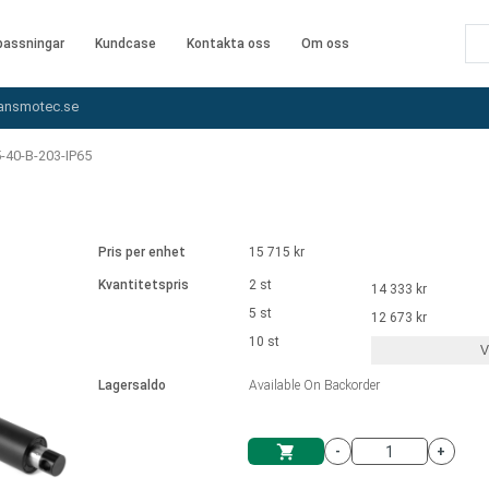
assningar
Kundcase
Kontakta oss
Om oss
ansmotec.se
-40-B-203-IP65
Pris per enhet
15 715 kr
Kvantitetspris
2 st
14 333 kr
5 st
12 673 kr
10 st
V
Lagersaldo
Available On Backorder
-
+