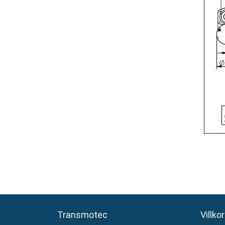
Transmotec
Transmotec
Villkor
Villkor