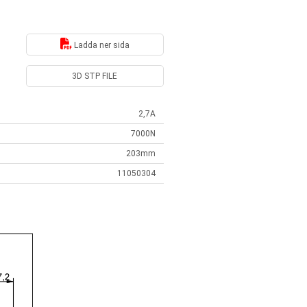
Ladda ner sida
3D STP FILE
2,7A
7000N
203mm
11050304