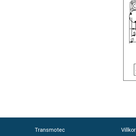
Transmotec
Transmotec
Villkor
Villkor