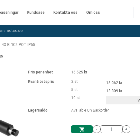
assningar
Kundcase
Kontakta oss
Om oss
ansmotec.se
-40-B-102-POT-IP65
65
Pris per enhet
16 525 kr
Kvantitetspris
2 st
15 062 kr
5 st
13 309 kr
10 st
V
Lagersaldo
Available On Backorder
-
+