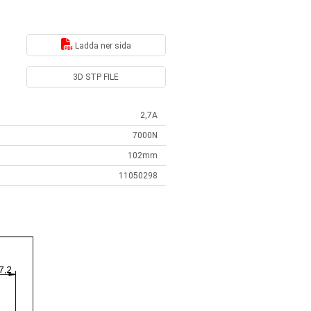
Ladda ner sida
3D STP FILE
2,7A
7000N
102mm
11050298