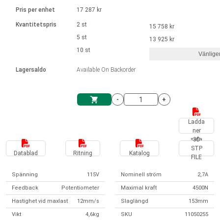
Språk
Linjära ställdon
Ø 28-42| 1-1400 rpm | <= 290Ncm
Drivsteg 2-6 A
Pris per enhet
17 287 kr
Styrningar DC motorer
Synkrona-Asynkrona | för 1-4 ställdon
Français (EUR)
Kvantitetspris
2 st
15 758 kr
Enhetssystem
Solenoids
Styrningar borstlösa DC motorer
Styrenheter
5 st
13 925 kr
Italiano (EUR)
10 st
Synkrona-Asynkrona | för 1-4 ställdon
Vänlige
moms
Nätaggregat
Lagersaldo
Available On Backorder
Nederlands (EUR)
Nätaggregat
-
+
Polski (EUR)
Kundkorg
Ladda
ner
Norsk (NOK)
sida
3D
STP
Datablad
Ritning
Katalog
FILE
Suomi (EUR)
Spänning
115V
Nominell ström
2,7A
Feedback
Potentiometer
Maximal kraft
4500N
Svenska (SEK)
Hastighet vid maxlast
12mm/s
Slaglängd
153mm
Vikt
4,6kg
SKU
11050255