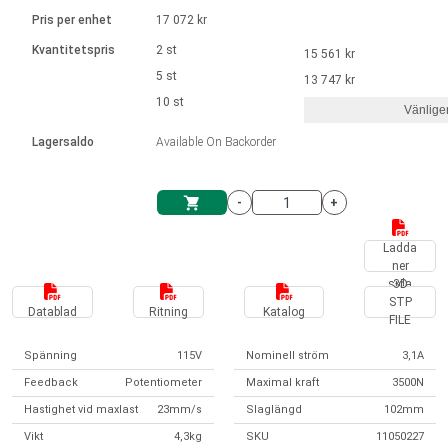
Språk
Linjära ställdon
Ø 28-42| 1-1400 rpm | <= 290Ncm
Drivsteg 2-6 A
Pris per enhet
17 072 kr
Styrningar DC motorer
Synkrona-Asynkrona | för 1-4 ställdon
Français (EUR)
Kvantitetspris
2 st
15 561 kr
Enhetssystem
Solenoids
Styrningar borstlösa DC motorer
Styrenheter
5 st
13 747 kr
Italiano (EUR)
10 st
Synkrona-Asynkrona | för 1-4 ställdon
Vänlige
moms
Nätaggregat
Lagersaldo
Available On Backorder
Nederlands (EUR)
Nätaggregat
-
+
Polski (EUR)
Kundkorg
Ladda
ner
Norsk (NOK)
sida
3D
STP
Datablad
Ritning
Katalog
FILE
Suomi (EUR)
Spänning
115V
Nominell ström
3,1A
Feedback
Potentiometer
Maximal kraft
3500N
Svenska (SEK)
Hastighet vid maxlast
23mm/s
Slaglängd
102mm
Vikt
4,3kg
SKU
11050227